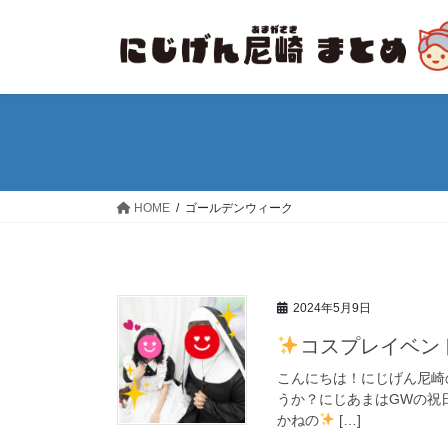
コ
ナ
ン
ビ
テ
ゲ
ン
ー
ツ
シ
へ
ョ
ス
ン
キ
に
ッ
移
HOME
ゴールデンウィーク
プ
動
2024年5月9日
コスプレイベン
こんにちは！にじげん尼崎
うか？にじあまはGWの祝
かねの
[…]