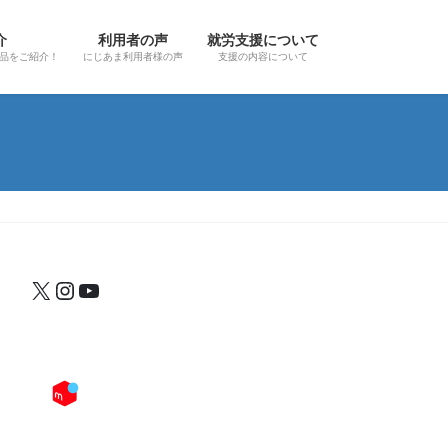
介
利用者の声
就労支援について
品をご紹介！
にじあま利用者様の声
支援の内容について
にじあまX
Instagram
YouTube