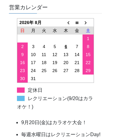
営業カレンダー
2026年 8月
日
月
火
水
木
金
土
1
2
3
4
5
6
7
8
9
10
11
12
13
14
15
16
17
18
19
20
21
22
23
24
25
26
27
28
29
30
31
定休日
レクリエーション(9/20はカラ
オケ！)
9月20日(金)はカラオケ大会！
毎週水曜日はレクリエーションDay!