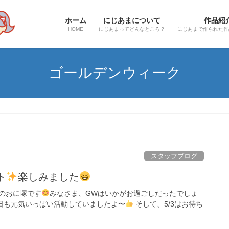
ホーム
にじあまについて
作品紹
HOME
にじあまってどんなところ？
にじあまで作られた作
ゴールデンウィーク
スタッフブログ
ト
楽しみました
のおに塚です
みなさま、GWはいかがお過ごしだったでしょ
日も元気いっぱい活動していましたよ〜
そして、5/3はお待ち