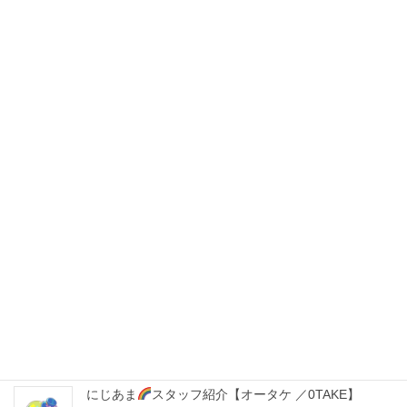
9月20日(金)はカラオケ大会！
毎週水曜日はレクリエーションDay!
最近の投稿
9月20日はカラオケ大会！
2024年9月5日
にじあま
スタッフ紹介【モリサキ ／MORISAKI】
2024年5月9日
コスプレイベント
楽しみました
2024年5月9日
にじあま
スタッフ紹介【オータケ ／0TAKE】