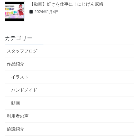
【動画】好きを仕事に！にじげん尼崎
2024年1月4日
カテゴリー
スタッフブログ
作品紹介
イラスト
ハンドメイド
動画
利用者の声
施設紹介