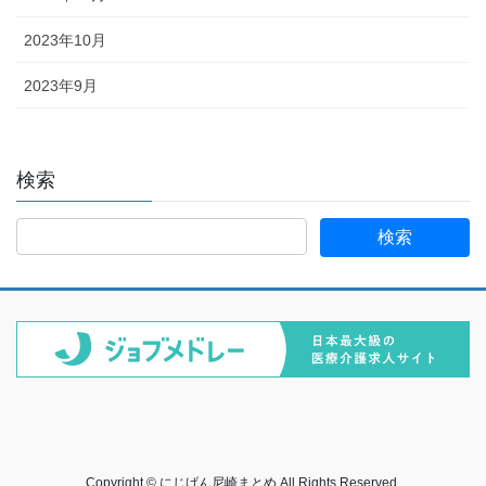
2023年10月
2023年9月
検索
Copyright © にじげん尼崎まとめ All Rights Reserved.